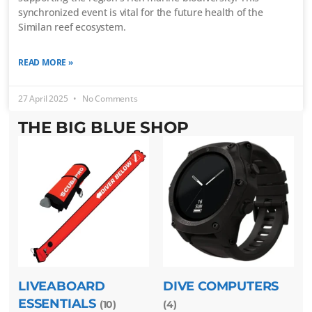
synchronized event is vital for the future health of the
Similan reef ecosystem.
READ MORE »
27 April 2025
No Comments
THE BIG BLUE SHOP
LIVEABOARD
DIVE COMPUTERS
ESSENTIALS
(10)
(4)