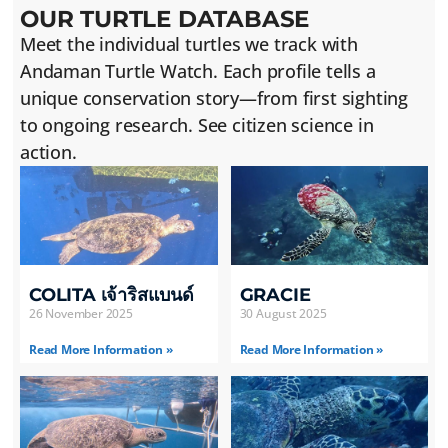
OUR TURTLE DATABASE
Meet the individual turtles we track with
Andaman Turtle Watch. Each profile tells a
unique conservation story—from first sighting
to ongoing research. See citizen science in
action.
COLITA เจ้าริสแบนด์
GRACIE
26 November 2025
30 August 2025
Read More Information »
Read More Information »